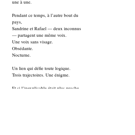
une à une.
Pendant ce temps, à l’autre bout du 
pays,
Sandrine et Rafael — deux inconnus 
— partagent une même voix.
Une voix sans visage.
Obsédante.
Nocturne.
Un lien qui défie toute logique.
Trois trajectoires. Une énigme.
Et si l’inexplicable était plus proche 
qu’on ne le croit ?
Détails de l'article numérique
Format Epub.
Termes et conditions numériques
Ce premier ouvrage explore la 